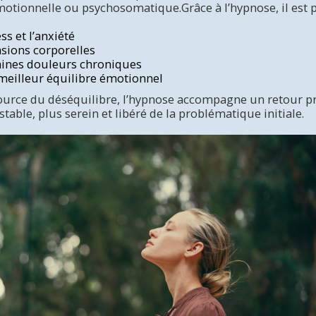
tionnelle ou psychosomatique.Grâce à l’hypnose, il est po
ss et l’anxiété
nsions corporelles
aines douleurs chroniques
meilleur équilibre émotionnel
 source du déséquilibre, l’hypnose accompagne un retour p
stable, plus serein et libéré de la problématique initiale.